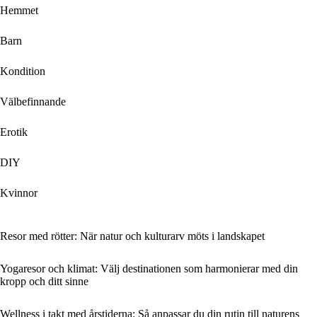
Hemmet
Barn
Kondition
Välbefinnande
Erotik
DIY
Kvinnor
Resor med rötter: När natur och kulturarv möts i landskapet
Yogaresor och klimat: Välj destinationen som harmonierar med din
kropp och ditt sinne
Wellness i takt med årstiderna: Så anpassar du din rutin till naturens