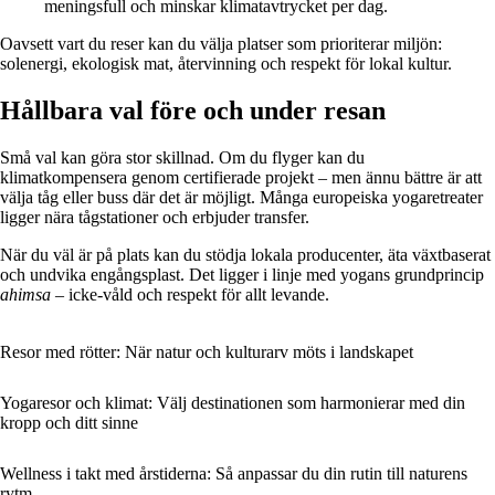
meningsfull och minskar klimatavtrycket per dag.
Oavsett vart du reser kan du välja platser som prioriterar miljön:
solenergi, ekologisk mat, återvinning och respekt för lokal kultur.
Hållbara val före och under resan
Små val kan göra stor skillnad. Om du flyger kan du
klimatkompensera genom certifierade projekt – men ännu bättre är att
välja tåg eller buss där det är möjligt. Många europeiska yogaretreater
ligger nära tågstationer och erbjuder transfer.
När du väl är på plats kan du stödja lokala producenter, äta växtbaserat
och undvika engångsplast. Det ligger i linje med yogans grundprincip
ahimsa
– icke-våld och respekt för allt levande.
Resor med rötter: När natur och kulturarv möts i landskapet
Yogaresor och klimat: Välj destinationen som harmonierar med din
kropp och ditt sinne
Wellness i takt med årstiderna: Så anpassar du din rutin till naturens
rytm