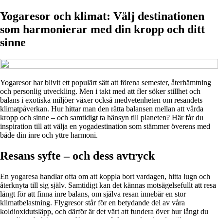
Yogaresor och klimat: Välj destinationen
som harmonierar med din kropp och ditt
sinne
Yogaresor har blivit ett populärt sätt att förena semester, återhämtning
och personlig utveckling. Men i takt med att fler söker stillhet och
balans i exotiska miljöer växer också medvetenheten om resandets
klimatpåverkan. Hur hittar man den rätta balansen mellan att vårda
kropp och sinne – och samtidigt ta hänsyn till planeten? Här får du
inspiration till att välja en yogadestination som stämmer överens med
både din inre och yttre harmoni.
Resans syfte – och dess avtryck
En yogaresa handlar ofta om att koppla bort vardagen, hitta lugn och
återknyta till sig själv. Samtidigt kan det kännas motsägelsefullt att resa
långt för att finna inre balans, om själva resan innebär en stor
klimatbelastning. Flygresor står för en betydande del av våra
koldioxidutsläpp, och därför är det värt att fundera över hur långt du