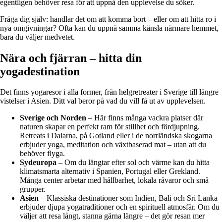
egentligen behöver resa för att uppnå den upplevelse du söker.
Fråga dig själv: handlar det om att komma bort – eller om att hitta ro i
nya omgivningar? Ofta kan du uppnå samma känsla närmare hemmet,
bara du väljer medvetet.
Nära och fjärran – hitta din
yogadestination
Det finns yogaresor i alla former, från helgretreater i Sverige till längre
vistelser i Asien. Ditt val beror på vad du vill få ut av upplevelsen.
Sverige och Norden
– Här finns många vackra platser där
naturen skapar en perfekt ram för stillhet och fördjupning.
Retreats i Dalarna, på Gotland eller i de norrländska skogarna
erbjuder yoga, meditation och växtbaserad mat – utan att du
behöver flyga.
Sydeuropa
– Om du längtar efter sol och värme kan du hitta
klimatsmarta alternativ i Spanien, Portugal eller Grekland.
Många center arbetar med hållbarhet, lokala råvaror och små
grupper.
Asien
– Klassiska destinationer som Indien, Bali och Sri Lanka
erbjuder djupa yogatraditioner och en spirituell atmosfär. Om du
väljer att resa långt, stanna gärna längre – det gör resan mer