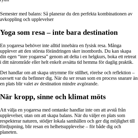
Semester med balans: Så planerar du den perfekta kombinationen av
avkoppling och upplevelser
Yoga som resa – inte bara destination
En yogaresa behöver inte alltid innebära en fysisk resa. Många
upplever att den största förändringen sker inombords. Du kan skapa
din egen “inre yogaresa” genom att delta i en helgkurs, boka ett retreat
i ditt närområde eller helt enkelt avsätta tid hemma för daglig praktik.
Det handlar om att skapa utrymme för stillhet, rörelse och reflektion –
oavsett var du befinner dig. När du ser resan som en process snarare än
en plats blir valet av destination mindre avgörande.
När kropp, sinne och klimat möts
Att välja en yogaresa med omtanke handlar inte om att avstå från
upplevelser, utan om att skapa balans. När du väljer en plats som
respekterar naturen, stödjer lokala samhällen och ger dig möjlighet till
fördjupning, blir resan en helhetsupplevelse – för både dig och
planeten.