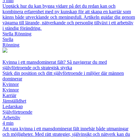
5 min
Upptäck hur du kan bygga vidare på det du redan kan och
kombinera erfarenhet med ny kunskap för att skapa en karriär som
känns både utvecklande och meningsfull. Artikeln guidar dig genom
vägarna till lärande, nätverkande och personlig tillväxt i ett arbetsliv
i ständig förändring.
Stella Rönning
Stella
Rönning
Kvinna i ett mansdominerat fält? Så navigerar du med
självförtroende och strategisk styrka
Stärk din position och ditt självförtroende i miljöer där männen
dominerar
Kvinnor
Kvinnor
Karriär
Jämställdhet
Ledarskap
Självförtroende
Arbetsliv
4 min
Att vara kvinna i ett mansdominerat fält innebär både utmaningar
och möjligheter. Med rätt strategier, självinsikt och nätverk kan du