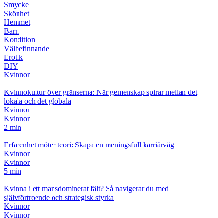
Smycke
Skönhet
Hemmet
Barn
Kondition
Välbefinnande
Erotik
DIY
Kvinnor
Kvinnokultur över gränserna: När gemenskap spirar mellan det
lokala och det globala
Kvinnor
Kvinnor
2 min
Erfarenhet möter teori: Skapa en meningsfull karriärväg
Kvinnor
Kvinnor
5 min
Kvinna i ett mansdominerat fält? Så navigerar du med
självförtroende och strategisk styrka
Kvinnor
Kvinnor