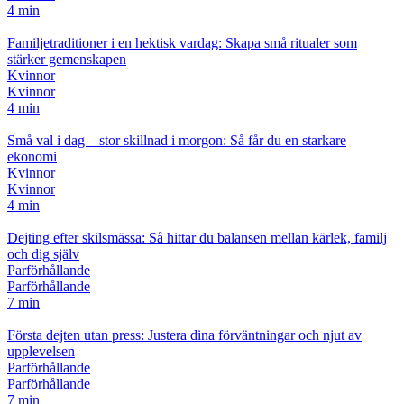
4 min
Familjetraditioner i en hektisk vardag: Skapa små ritualer som
stärker gemenskapen
Kvinnor
Kvinnor
4 min
Små val i dag – stor skillnad i morgon: Så får du en starkare
ekonomi
Kvinnor
Kvinnor
4 min
Dejting efter skilsmässa: Så hittar du balansen mellan kärlek, familj
och dig själv
Parförhållande
Parförhållande
7 min
Första dejten utan press: Justera dina förväntningar och njut av
upplevelsen
Parförhållande
Parförhållande
7 min