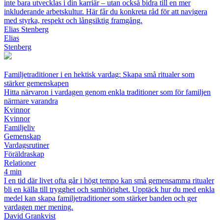
inte bara utvecklas i din karriär – utan också bidra till en mer
inkluderande arbetskultur. Här får du konkreta råd för att navigera
med styrka, respekt och långsiktig framgång.
Elias Stenberg
Elias
Stenberg
Familjetraditioner i en hektisk vardag: Skapa små ritualer som
stärker gemenskapen
Hitta närvaron i vardagen genom enkla traditioner som för familjen
närmare varandra
Kvinnor
Kvinnor
Familjeliv
Gemenskap
Vardagsrutiner
Föräldraskap
Relationer
4 min
I en tid där livet ofta går i högt tempo kan små gemensamma ritualer
bli en källa till trygghet och samhörighet. Upptäck hur du med enkla
medel kan skapa familjetraditioner som stärker banden och ger
vardagen mer mening.
David Grankvist