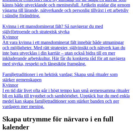
känns både utvecklande och meningsfull. Artikeln guidar dig genom
vägarna till lärande, nätverkande och personlig tillväxt i ett arbetsliv
i ständig förändring.
Kvinna i ett mansdominerat fält? Så navigerar du med
självförtroende och strategisk styrka
Kvinnor
Att vara kvinna i ett mansdominerat fält innebär både utmaningar
och möjligheter. Med rätt strategier, självinsikt och nätverk kan du
inte bara utvecklas i din karriär – utan också bidra till en mer
inkluderande arbetskultur. Här får du konkreta råd för att navigera
med styrka, respekt och långsiktig framgång.
Familjetraditioner i en hektisk vardag: Skapa små ritualer som
stärker gemenskapen
Kvinnor
I en tid där livet ofta går i högt tempo kan små gemensamma ritualer
bli en källa till trygghet och samhörighet. Upptäck hur du med enkla
medel kan skapa familjetraditioner som stärker banden och ger
vardagen mer mening.
Skapa utrymme för närvaro i en full
kalender