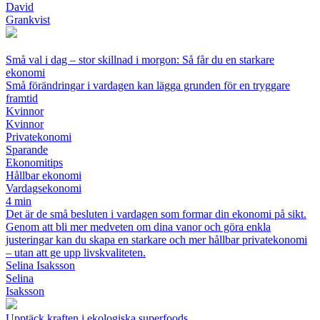
David
Grankvist
Små val i dag – stor skillnad i morgon: Så får du en starkare
ekonomi
Små förändringar i vardagen kan lägga grunden för en tryggare
framtid
Kvinnor
Kvinnor
Privatekonomi
Sparande
Ekonomitips
Hållbar ekonomi
Vardagsekonomi
4 min
Det är de små besluten i vardagen som formar din ekonomi på sikt.
Genom att bli mer medveten om dina vanor och göra enkla
justeringar kan du skapa en starkare och mer hållbar privatekonomi
– utan att ge upp livskvaliteten.
Selina Isaksson
Selina
Isaksson
Upptäck kraften i ekologiska superfoods