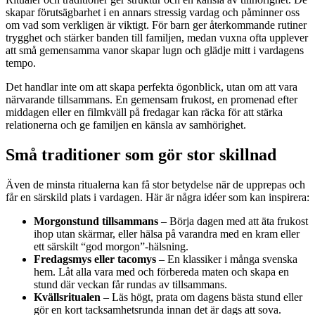
skapar förutsägbarhet i en annars stressig vardag och påminner oss
om vad som verkligen är viktigt. För barn ger återkommande rutiner
trygghet och stärker banden till familjen, medan vuxna ofta upplever
att små gemensamma vanor skapar lugn och glädje mitt i vardagens
tempo.
Det handlar inte om att skapa perfekta ögonblick, utan om att vara
närvarande tillsammans. En gemensam frukost, en promenad efter
middagen eller en filmkväll på fredagar kan räcka för att stärka
relationerna och ge familjen en känsla av samhörighet.
Små traditioner som gör stor skillnad
Även de minsta ritualerna kan få stor betydelse när de upprepas och
får en särskild plats i vardagen. Här är några idéer som kan inspirera:
Morgonstund tillsammans
– Börja dagen med att äta frukost
ihop utan skärmar, eller hälsa på varandra med en kram eller
ett särskilt “god morgon”-hälsning.
Fredagsmys eller tacomys
– En klassiker i många svenska
hem. Låt alla vara med och förbereda maten och skapa en
stund där veckan får rundas av tillsammans.
Kvällsritualen
– Läs högt, prata om dagens bästa stund eller
gör en kort tacksamhetsrunda innan det är dags att sova.