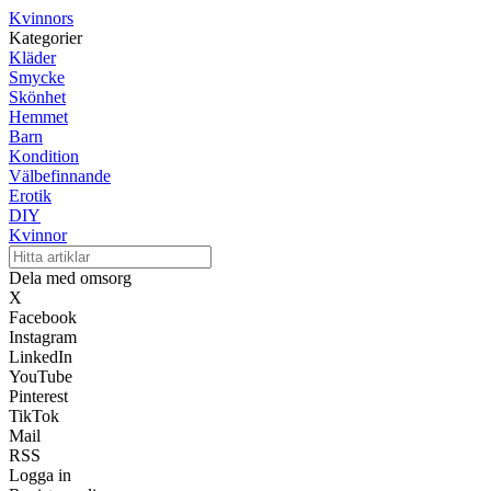
Kvinnors
Kategorier
Kläder
Smycke
Skönhet
Hemmet
Barn
Kondition
Välbefinnande
Erotik
DIY
Kvinnor
Dela med omsorg
X
Facebook
Instagram
LinkedIn
YouTube
Pinterest
TikTok
Mail
RSS
Logga in