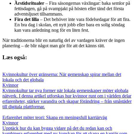
Årstidsritualer
– Fira säsongernas växlingar: baka semlor på
fettisdagen, gå på svampjakt på hösten eller tänd det första
adventsljuset tillsammans.
Fira det lilla
– Det behöver inte vara födelsedagar för att fira.
En bra dag i skolan, ett nytt jobb eller bara en solig söndag
kan vara anledning nog för en liten fest.
När traditionerna blir en naturlig del av vardagen kräver de ingen
planering – de blir något man gör för att det känns rätt.
Læs også:
Kvinnokultur över gränserna: När gemenskap spirar mellan det
lokala och det globala
Kvinnor
Kvinnokultur tar nya former när lokala gemenskaper möter globala
nätverk. I denna artikel utforskas hur kvinnor runt om i världen delar
erfarenheter, stärker varandra och skapar förändring – från småstäder
till digitala plattformar.
Erfarenhet möter teori: Skapa en meningsfull karriärväg
Kvinnor
Upptäck hur du kan bygga vidare på det du redan kan och
kombinera erfarenhet med ny kunskap för att skapa en karriär som