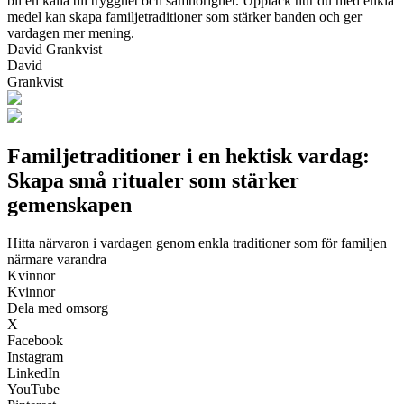
bli en källa till trygghet och samhörighet. Upptäck hur du med enkla
medel kan skapa familjetraditioner som stärker banden och ger
vardagen mer mening.
David Grankvist
David
Grankvist
Familjetraditioner i en hektisk vardag:
Skapa små ritualer som stärker
gemenskapen
Hitta närvaron i vardagen genom enkla traditioner som för familjen
närmare varandra
Kvinnor
Kvinnor
Dela med omsorg
X
Facebook
Instagram
LinkedIn
YouTube