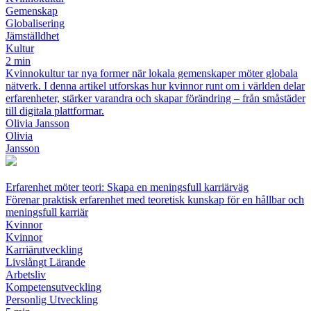
Gemenskap
Globalisering
Jämställdhet
Kultur
2 min
Kvinnokultur tar nya former när lokala gemenskaper möter globala
nätverk. I denna artikel utforskas hur kvinnor runt om i världen delar
erfarenheter, stärker varandra och skapar förändring – från småstäder
till digitala plattformar.
Olivia Jansson
Olivia
Jansson
Erfarenhet möter teori: Skapa en meningsfull karriärväg
Förenar praktisk erfarenhet med teoretisk kunskap för en hållbar och
meningsfull karriär
Kvinnor
Kvinnor
Karriärutveckling
Livslångt Lärande
Arbetsliv
Kompetensutveckling
Personlig Utveckling