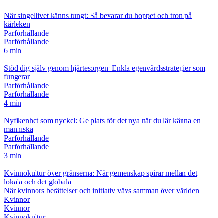
När singellivet känns tungt: Så bevarar du hoppet och tron på
kärleken
Parförhållande
Parförhållande
6 min
Stöd dig själv genom hjärtesorgen: Enkla egenvårdsstrategier som
fungerar
Parförhållande
Parförhållande
4 min
Nyfikenhet som nyckel: Ge plats för det nya när du lär känna en
människa
Parförhållande
Parförhållande
3 min
Kvinnokultur över gränserna: När gemenskap spirar mellan det
lokala och det globala
När kvinnors berättelser och initiativ vävs samman över världen
Kvinnor
Kvinnor
Kvinnokultur