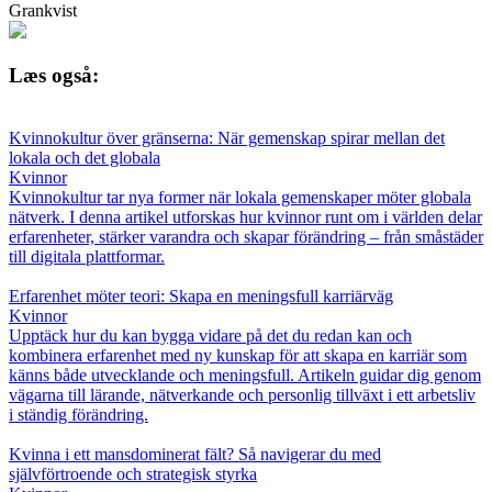
Grankvist
Læs også:
Kvinnokultur över gränserna: När gemenskap spirar mellan det
lokala och det globala
Kvinnor
Kvinnokultur tar nya former när lokala gemenskaper möter globala
nätverk. I denna artikel utforskas hur kvinnor runt om i världen delar
erfarenheter, stärker varandra och skapar förändring – från småstäder
till digitala plattformar.
Erfarenhet möter teori: Skapa en meningsfull karriärväg
Kvinnor
Upptäck hur du kan bygga vidare på det du redan kan och
kombinera erfarenhet med ny kunskap för att skapa en karriär som
känns både utvecklande och meningsfull. Artikeln guidar dig genom
vägarna till lärande, nätverkande och personlig tillväxt i ett arbetsliv
i ständig förändring.
Kvinna i ett mansdominerat fält? Så navigerar du med
självförtroende och strategisk styrka