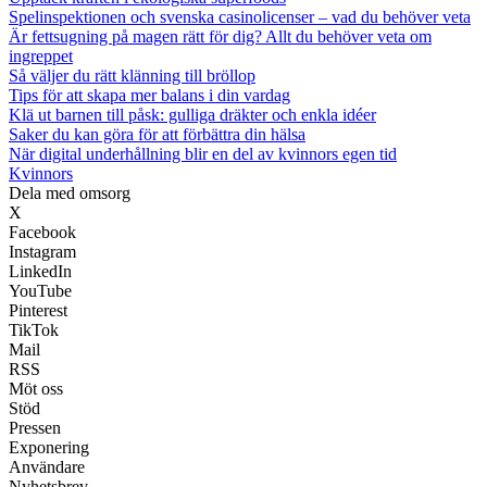
Spelinspektionen och svenska casinolicenser – vad du behöver veta
Är fettsugning på magen rätt för dig? Allt du behöver veta om
ingreppet
Så väljer du rätt klänning till bröllop
Tips för att skapa mer balans i din vardag
Klä ut barnen till påsk: gulliga dräkter och enkla idéer
Saker du kan göra för att förbättra din hälsa
När digital underhållning blir en del av kvinnors egen tid
Kvinnors
Dela med omsorg
X
Facebook
Instagram
LinkedIn
YouTube
Pinterest
TikTok
Mail
RSS
Möt oss
Stöd
Pressen
Exponering
Användare
Nyhetsbrev