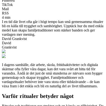
Pinterest
TikTok
Mail
RSS
4 min
I en tid där livet ofta går i högt tempo kan små gemensamma ritualer
bli en källa till trygghet och samhörighet. Upptäck hur du med enkla
medel kan skapa familjetraditioner som stärker banden och ger
vardagen mer mening.
David Grankvist
David
Grankvist
I dagens samhälle, där arbete, skola, fritidsaktiviteter och digitala
skärmar ofta fyller våra dagar, kan det vara svårt att hitta tid för
varandra. Ändå är det just de små stunderna av närvaro som bygger
gemenskap och skapar trygghet. Familjetraditioner och
vardagsritualer behöver inte vara stora eller tidskrävande – de kan
växa fram i det enkla och bli en naturlig del av livet tillsammans.
Varför ritualer betyder något
Ritualer och traditioner ger struktur och en känsla av tillhörighet. De