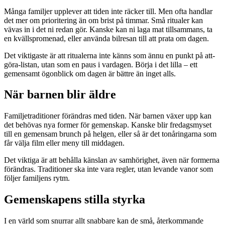
Många familjer upplever att tiden inte räcker till. Men ofta handlar
det mer om prioritering än om brist på timmar. Små ritualer kan
vävas in i det ni redan gör. Kanske kan ni laga mat tillsammans, ta
en kvällspromenad, eller använda bilresan till att prata om dagen.
Det viktigaste är att ritualerna inte känns som ännu en punkt på att-
göra-listan, utan som en paus i vardagen. Börja i det lilla – ett
gemensamt ögonblick om dagen är bättre än inget alls.
När barnen blir äldre
Familjetraditioner förändras med tiden. När barnen växer upp kan
det behövas nya former för gemenskap. Kanske blir fredagsmyset
till en gemensam brunch på helgen, eller så är det tonåringarna som
får välja film eller meny till middagen.
Det viktiga är att behålla känslan av samhörighet, även när formerna
förändras. Traditioner ska inte vara regler, utan levande vanor som
följer familjens rytm.
Gemenskapens stilla styrka
I en värld som snurrar allt snabbare kan de små, återkommande