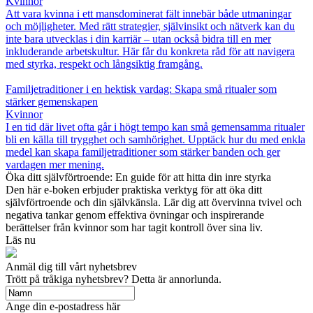
Kvinnor
Att vara kvinna i ett mansdominerat fält innebär både utmaningar
och möjligheter. Med rätt strategier, självinsikt och nätverk kan du
inte bara utvecklas i din karriär – utan också bidra till en mer
inkluderande arbetskultur. Här får du konkreta råd för att navigera
med styrka, respekt och långsiktig framgång.
Familjetraditioner i en hektisk vardag: Skapa små ritualer som
stärker gemenskapen
Kvinnor
I en tid där livet ofta går i högt tempo kan små gemensamma ritualer
bli en källa till trygghet och samhörighet. Upptäck hur du med enkla
medel kan skapa familjetraditioner som stärker banden och ger
vardagen mer mening.
Öka ditt självförtroende: En guide för att hitta din inre styrka
Den här e-boken erbjuder praktiska verktyg för att öka ditt
självförtroende och din självkänsla. Lär dig att övervinna tvivel och
negativa tankar genom effektiva övningar och inspirerande
berättelser från kvinnor som har tagit kontroll över sina liv.
Läs nu
Anmäl dig till vårt nyhetsbrev
Trött på tråkiga nyhetsbrev? Detta är annorlunda.
Ange din e-postadress här