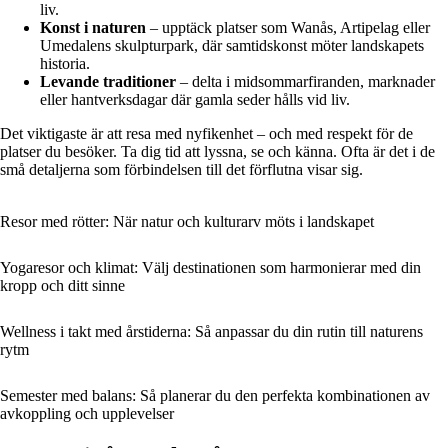
liv.
Konst i naturen
– upptäck platser som Wanås, Artipelag eller
Umedalens skulpturpark, där samtidskonst möter landskapets
historia.
Levande traditioner
– delta i midsommarfiranden, marknader
eller hantverksdagar där gamla seder hålls vid liv.
Det viktigaste är att resa med nyfikenhet – och med respekt för de
platser du besöker. Ta dig tid att lyssna, se och känna. Ofta är det i de
små detaljerna som förbindelsen till det förflutna visar sig.
Resor med rötter: När natur och kulturarv möts i landskapet
Yogaresor och klimat: Välj destinationen som harmonierar med din
kropp och ditt sinne
Wellness i takt med årstiderna: Så anpassar du din rutin till naturens
rytm
Semester med balans: Så planerar du den perfekta kombinationen av
avkoppling och upplevelser