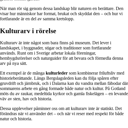
När man rör sig genom dessa landskap blir naturen en berättare. Den
visar hur människor har format, brukat och skyddat den – och hur vi
fortfarande är en del av samma kretslopp.
Kulturarv i rörelse
Kulturarv är inte något som bara finns på museum. Det lever i
landskapet, i byggnader, stigar och traditioner som fortfarande
används. Runt om i Sverige arbetar lokala föreningar,
hembygdsrörelser och naturguider för att bevara och förmedla denna
arv på nya sätt.
Ett exempel är de många
kulturleder
som kombinerar friluftsliv med
historieberättande. Längs Bergslagsleden kan du följa spåren efter
gruvdrift och järnbruk, och i Dalarna kan du vandra mellan fäbodar där
sommarens arbete en gång formade både natur och kultur. På Gotland
möts du av raukar, medeltida kyrkor och gamla fiskelägen – en levande
väv av sten, hav och historia.
Dessa upplevelser påminner oss om att kulturarv inte är statiskt. Det
förändras när vi använder det – och när vi reser med respekt för både
natur och historia.