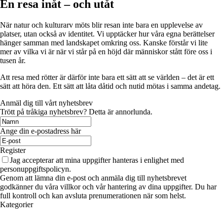
En resa inåt – och utåt
När natur och kulturarv möts blir resan inte bara en upplevelse av
platser, utan också av identitet. Vi upptäcker hur våra egna berättelser
hänger samman med landskapet omkring oss. Kanske förstår vi lite
mer av vilka vi är när vi står på en höjd där människor stått före oss i
tusen år.
Att resa med rötter är därför inte bara ett sätt att se världen – det är ett
sätt att höra den. Ett sätt att låta dåtid och nutid mötas i samma andetag.
Anmäl dig till vårt nyhetsbrev
Trött på tråkiga nyhetsbrev? Detta är annorlunda.
Ange din e-postadress här
Register
Jag accepterar att mina uppgifter hanteras i enlighet med
personuppgiftspolicyn.
Genom att lämna din e-post och anmäla dig till nyhetsbrevet
godkänner du våra villkor och vår hantering av dina uppgifter. Du har
full kontroll och kan avsluta prenumerationen när som helst.
Kategorier