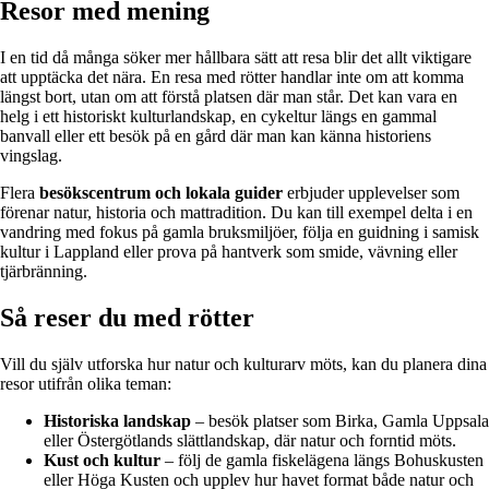
Resor med mening
I en tid då många söker mer hållbara sätt att resa blir det allt viktigare
att upptäcka det nära. En resa med rötter handlar inte om att komma
längst bort, utan om att förstå platsen där man står. Det kan vara en
helg i ett historiskt kulturlandskap, en cykeltur längs en gammal
banvall eller ett besök på en gård där man kan känna historiens
vingslag.
Flera
besökscentrum och lokala guider
erbjuder upplevelser som
förenar natur, historia och mattradition. Du kan till exempel delta i en
vandring med fokus på gamla bruksmiljöer, följa en guidning i samisk
kultur i Lappland eller prova på hantverk som smide, vävning eller
tjärbränning.
Så reser du med rötter
Vill du själv utforska hur natur och kulturarv möts, kan du planera dina
resor utifrån olika teman:
Historiska landskap
– besök platser som Birka, Gamla Uppsala
eller Östergötlands slättlandskap, där natur och forntid möts.
Kust och kultur
– följ de gamla fiskelägena längs Bohuskusten
eller Höga Kusten och upplev hur havet format både natur och