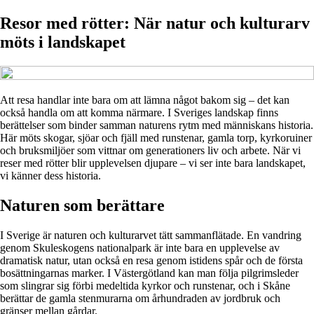
Resor med rötter: När natur och kulturarv
möts i landskapet
Att resa handlar inte bara om att lämna något bakom sig – det kan
också handla om att komma närmare. I Sveriges landskap finns
berättelser som binder samman naturens rytm med människans historia.
Här möts skogar, sjöar och fjäll med runstenar, gamla torp, kyrkoruiner
och bruksmiljöer som vittnar om generationers liv och arbete. När vi
reser med rötter blir upplevelsen djupare – vi ser inte bara landskapet,
vi känner dess historia.
Naturen som berättare
I Sverige är naturen och kulturarvet tätt sammanflätade. En vandring
genom Skuleskogens nationalpark är inte bara en upplevelse av
dramatisk natur, utan också en resa genom istidens spår och de första
bosättningarnas marker. I Västergötland kan man följa pilgrimsleder
som slingrar sig förbi medeltida kyrkor och runstenar, och i Skåne
berättar de gamla stenmurarna om århundraden av jordbruk och
gränser mellan gårdar.