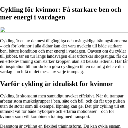
Cykling för kvinnor: Få starkare ben och
mer energi i vardagen
Cykling är en av de mest tillgängliga och mångsidiga träningsformerna
– och för kvinnor i alla åldrar kan det vara nyckeln till både starkare
ben, bättre kondition och mer energi i vardagen. Oavsett om du cyklar
till jobbet, tar en tur längs landsvägen eller utforskar skogsstigar, får du
en effektiv träning som stärker kroppen utan att belasta lederna. Här får
du inspiration till hur du kan göra cyklingen till en naturlig del av din
vardag – och få ut det mesta av varje tramptag.
Varför cykling är idealiskt för kvinnor
Cykling är skonsamt men samtidigt mycket effektivt. När du trampar
arbetar stora muskelgrupper i ben, säte och bål, och du får upp pulsen
utan de stötar som till exempel löpning kan ge. Det gör cykling till ett
utmärkt val för både nybörjare och erfarna motionärer – och för
kvinnor som vill kombinera träning med transport.
Dessutom är cykling en flexibel träningsform. Du kan cykla ensam,