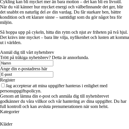
Cykling kan bli mycket mer än bara motion – det kan bli en livsstil.
När du väl känner hur mycket energi och välbefinnande det ger, blir
det snabbt en naturlig del av din vardag. Du får starkare ben, bättre
kondition och ett klarare sinne – samtidigt som du gör något bra för
miljön.
Så hoppa upp på cykeln, hitta din rytm och njut av friheten på två hjul.
Det krävs inte mycket – bara lite vilja, nyfikenhet och lusten att komma
ut i världen.
Anmäl dig till vårt nyhetsbrev
Trött på tråkiga nyhetsbrev? Detta är annorlunda.
Ange din e-postadress här
Register
Jag accepterar att mina uppgifter hanteras i enlighet med
personuppgiftspolicyn.
Genom att lämna din e-post och anmäla dig till nyhetsbrevet
godkänner du våra villkor och vår hantering av dina uppgifter. Du har
full kontroll och kan avsluta prenumerationen när som helst.
Kategorier
Kläder