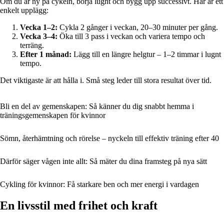
Om du är ny på cykeln, börja lugnt och bygg upp successivt. Här är ett
enkelt upplägg:
Vecka 1–2:
Cykla 2 gånger i veckan, 20–30 minuter per gång.
Vecka 3–4:
Öka till 3 pass i veckan och variera tempo och
terräng.
Efter 1 månad:
Lägg till en längre helgtur – 1–2 timmar i lugnt
tempo.
Det viktigaste är att hålla i. Små steg leder till stora resultat över tid.
Bli en del av gemenskapen: Så känner du dig snabbt hemma i
träningsgemenskapen för kvinnor
Sömn, återhämtning och rörelse – nyckeln till effektiv träning efter 40
Därför säger vågen inte allt: Så mäter du dina framsteg på nya sätt
Cykling för kvinnor: Få starkare ben och mer energi i vardagen
En livsstil med frihet och kraft