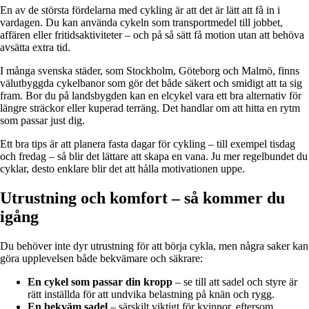
En av de största fördelarna med cykling är att det är lätt att få in i
vardagen. Du kan använda cykeln som transportmedel till jobbet,
affären eller fritidsaktiviteter – och på så sätt få motion utan att behöva
avsätta extra tid.
I många svenska städer, som Stockholm, Göteborg och Malmö, finns
välutbyggda cykelbanor som gör det både säkert och smidigt att ta sig
fram. Bor du på landsbygden kan en elcykel vara ett bra alternativ för
längre sträckor eller kuperad terräng. Det handlar om att hitta en rytm
som passar just dig.
Ett bra tips är att planera fasta dagar för cykling – till exempel tisdag
och fredag – så blir det lättare att skapa en vana. Ju mer regelbundet du
cyklar, desto enklare blir det att hålla motivationen uppe.
Utrustning och komfort – så kommer du
igång
Du behöver inte dyr utrustning för att börja cykla, men några saker kan
göra upplevelsen både bekvämare och säkrare:
En cykel som passar din kropp
– se till att sadel och styre är
rätt inställda för att undvika belastning på knän och rygg.
En bekväm sadel
– särskilt viktigt för kvinnor, eftersom