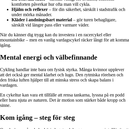
komforten påverkar hur ofta man vill cykla.
Hjälm och reflexer
– för din säkerhet, särskilt i stadstrafik och
under mörka månader.
Kläder i andningsbart material
– gör turen behagligare,
särskilt vid längre pass eller varmare väder.
När du känner dig trygg kan du investera i en racercykel eller
mountainbike – men en vanlig vardagscykel räcker långt för att komma
igång.
Mental energi och välbefinnande
Cykling handlar inte bara om fysisk styrka. Många kvinnor upplever
att det också ger mental klarhet och lugn. Den rytmiska rörelsen och
den friska luften hjälper till att minska stress och skapa balans i
vardagen.
En cykeltur kan vara ett tillfälle att rensa tankarna, lyssna på en podd
eller bara njuta av naturen. Det är motion som stärker både kropp och
sinne.
Kom igång – steg för steg