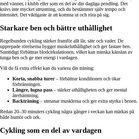
med vänner, i klubb eller som en del av din dagliga pendling. Det
krävs inte mycket utrustning, och du bestämmer själv tempo och
intensitet. Det viktigaste är att komma ut och röra på sig.
Starkare ben och bättre uthållighet
Regelbunden cykling stärker framför allt lår, säte och vader. De
upprepade rörelserna bygger muskeluthållighet och ger fastare ben.
Samtidigt förbättras blodcirkulationen, vilket kan minska känslan av
tunga ben och ge mer energi i vardagen.
Vill du få extra effekt kan du variera din träning:
Korta, snabba turer
– förbättrar konditionen och ökar
förbränningen.
Längre, lugna pass
– stärker uthålligheten och ger mental
återhämtning.
Backträning
– utmanar musklerna och ger extra styrka i benen.
Redan 20–30 minuters cykling några gånger i veckan kan märkas på
både humör och ork.
Cykling som en del av vardagen