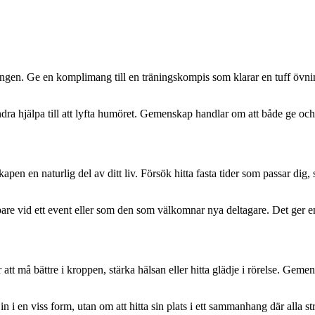
ningen. Ge en komplimang till en träningskompis som klarar en tuff öv
 andra hjälpa till att lyfta humöret. Gemenskap handlar om att både ge och
pen en naturlig del av ditt liv. Försök hitta fasta tider som passar dig,
re vid ett event eller som den som välkomnar nya deltagare. Det ger en
ör att må bättre i kroppen, stärka hälsan eller hitta glädje i rörelse. Gem
i en viss form, utan om att hitta sin plats i ett sammanhang där alla st