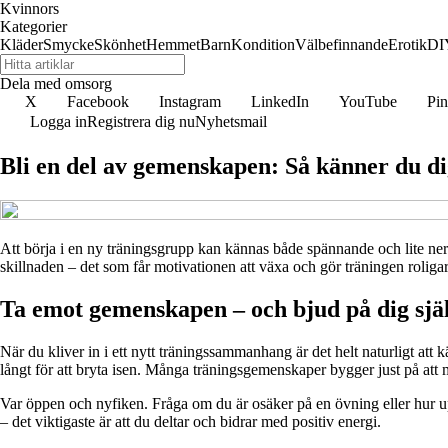
Kvinnors
Kategorier
Kläder
Smycke
Skönhet
Hemmet
Barn
Kondition
Välbefinnande
Erotik
DI
Dela med omsorg
X
Facebook
Instagram
LinkedIn
YouTube
Pin
Logga in
Registrera dig nu
Nyhetsmail
Bli en del av gemenskapen: Så känner du d
Att börja i en ny träningsgrupp kan kännas både spännande och lite ne
skillnaden – det som får motivationen att växa och gör träningen roliga
Ta emot gemenskapen – och bjud på dig sjä
När du kliver in i ett nytt träningssammanhang är det helt naturligt att 
långt för att bryta isen. Många träningsgemenskaper bygger just på att 
Var öppen och nyfiken. Fråga om du är osäker på en övning eller hur upp
– det viktigaste är att du deltar och bidrar med positiv energi.