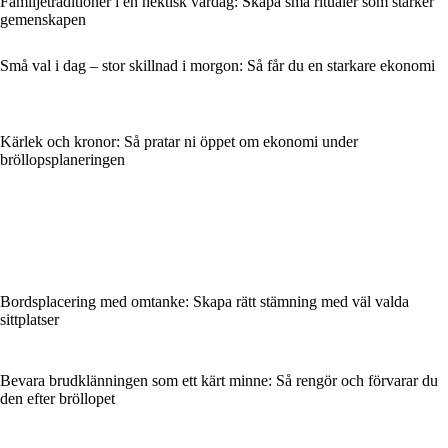
Familjetraditioner i en hektisk vardag: Skapa små ritualer som stärker
gemenskapen
Små val i dag – stor skillnad i morgon: Så får du en starkare ekonomi
Kärlek och kronor: Så pratar ni öppet om ekonomi under
bröllopsplaneringen
Bordsplacering med omtanke: Skapa rätt stämning med väl valda
sittplatser
Bevara brudklänningen som ett kärt minne: Så rengör och förvarar du
den efter bröllopet