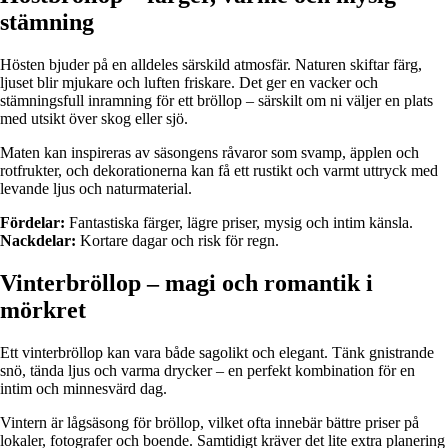
stämning
Hösten bjuder på en alldeles särskild atmosfär. Naturen skiftar färg,
ljuset blir mjukare och luften friskare. Det ger en vacker och
stämningsfull inramning för ett bröllop – särskilt om ni väljer en plats
med utsikt över skog eller sjö.
Maten kan inspireras av säsongens råvaror som svamp, äpplen och
rotfrukter, och dekorationerna kan få ett rustikt och varmt uttryck med
levande ljus och naturmaterial.
Fördelar:
Fantastiska färger, lägre priser, mysig och intim känsla.
Nackdelar:
Kortare dagar och risk för regn.
Vinterbröllop – magi och romantik i
mörkret
Ett vinterbröllop kan vara både sagolikt och elegant. Tänk gnistrande
snö, tända ljus och varma drycker – en perfekt kombination för en
intim och minnesvärd dag.
Vintern är lågsäsong för bröllop, vilket ofta innebär bättre priser på
lokaler, fotografer och boende. Samtidigt kräver det lite extra planering