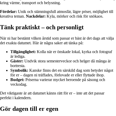
kring värme, transport och belysning.
Fördelar:
Unik och stämningsfull atmosfär, lägre priser, möjlighet till
kreativa teman.
Nackdelar:
Kyla, mörker och risk för snökaos.
Tänk praktiskt – och personligt
När ni har bestämt vilken årstid som passar er bäst är det dags att välja
det exakta datumet. Här är några saker att tänka på:
Tillgänglighet:
Kolla när er önskade lokal, kyrka och fotograf
är lediga.
Gäster:
Undvik stora semesterveckor och helger då många är
bortresta.
Symbolik:
Kanske finns det en särskild dag som betyder något
för er – dagen ni träffades, förlovade er eller flyttade ihop.
Budget:
Priserna varierar mycket beroende på säsong och
veckodag.
Det viktigaste är att datumet känns rätt för er – inte att det passar
perfekt i kalendern.
Gör dagen till er egen