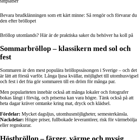
sittplatser
Bevara brudklänningen som ett kärt minne: Så rengör och förvarar du
den efter bröllopet
Bröllop utomlands? Här är de praktiska saker du behöver ha koll på
Sommarbröllop – klassikern med sol och
fest
Sommaren är den mest populära bröllopssäsongen i Sverige – och det
är lätt att förstå varför. Långa ljusa kvällar, möjlighet till utomhusvigsel
och fest i det fria gör sommaren till en dröm för många par.
Men populariteten innebär också att många lokaler och fotografer
bokas långt i förväg, och priserna kan vara högre. Tänk också på att
heta dagar kräver omtanke kring mat, dryck och klädsel.
Fördelar:
Mycket dagsljus, utomhusmöjligheter, semesterkänsla.
Nackdelar:
Högre priser, fullbokade leverantörer, risk för värmebölja
eller regnskurar.
Höstbröllop – färger, värme och mysig