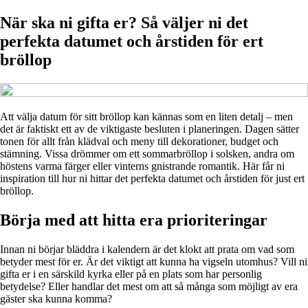
När ska ni gifta er? Så väljer ni det
perfekta datumet och årstiden för ert
bröllop
Att välja datum för sitt bröllop kan kännas som en liten detalj – men
det är faktiskt ett av de viktigaste besluten i planeringen. Dagen sätter
tonen för allt från klädval och meny till dekorationer, budget och
stämning. Vissa drömmer om ett sommarbröllop i solsken, andra om
höstens varma färger eller vinterns gnistrande romantik. Här får ni
inspiration till hur ni hittar det perfekta datumet och årstiden för just ert
bröllop.
Börja med att hitta era prioriteringar
Innan ni börjar bläddra i kalendern är det klokt att prata om vad som
betyder mest för er. Är det viktigt att kunna ha vigseln utomhus? Vill ni
gifta er i en särskild kyrka eller på en plats som har personlig
betydelse? Eller handlar det mest om att så många som möjligt av era
gäster ska kunna komma?