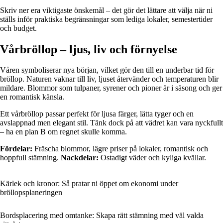
Skriv ner era viktigaste önskemål – det gör det lättare att välja när ni
ställs inför praktiska begränsningar som lediga lokaler, semestertider
och budget.
Vårbröllop – ljus, liv och förnyelse
Våren symboliserar nya början, vilket gör den till en underbar tid för
bröllop. Naturen vaknar till liv, ljuset återvänder och temperaturen blir
mildare. Blommor som tulpaner, syrener och pioner är i säsong och ger
en romantisk känsla.
Ett vårbröllop passar perfekt för ljusa färger, lätta tyger och en
avslappnad men elegant stil. Tänk dock på att vädret kan vara nyckfullt
– ha en plan B om regnet skulle komma.
Fördelar:
Fräscha blommor, lägre priser på lokaler, romantisk och
hoppfull stämning.
Nackdelar:
Ostadigt väder och kyliga kvällar.
Kärlek och kronor: Så pratar ni öppet om ekonomi under
bröllopsplaneringen
Bordsplacering med omtanke: Skapa rätt stämning med väl valda