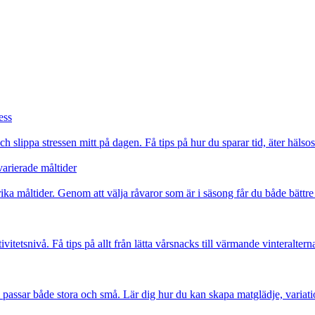
ess
slippa stressen mitt på dagen. Få tips på hur du sparar tid, äter häls
varierade måltider
rika måltider. Genom att välja råvaror som är i säsong får du både bätt
itetsnivå. Få tips på allt från lätta vårsnacks till värmande vinteralte
om passar både stora och små. Lär dig hur du kan skapa matglädje, variat