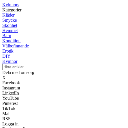
Kvinnors
Kategorier
Kläder
Smycke
Skönhet
Hemmet
Barn
Kondition
Välbefinnande
Erotik
DIY
Kvinnor
Dela med omsorg
X
Facebook
Instagram
LinkedIn
YouTube
Pinterest
TikTok
Mail
RSS
Logga in