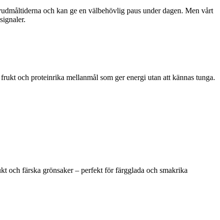
n huvudmåltiderna och kan ge en välbehövlig paus under dagen. Men vårt
signaler.
er, frukt och proteinrika mellanmål som ger energi utan att kännas tunga.
t och färska grönsaker – perfekt för färgglada och smakrika