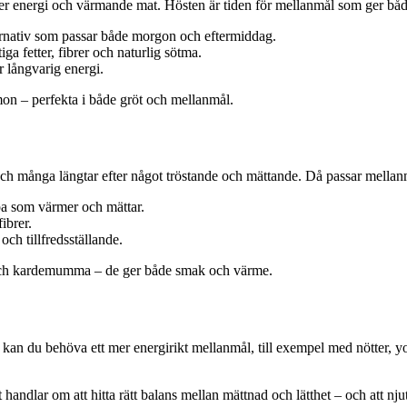
e mer energi och värmande mat. Hösten är tiden för mellanmål som ger b
ernativ som passar både morgon och eftermiddag.
ga fetter, fibrer och naturlig sötma.
r långvarig energi.
on – perfekta i både gröt och mellanmål.
ch många längtar efter något tröstande och mättande. Då passar mellanm
pa som värmer och mättar.
ibrer.
 och tillfredsställande.
l och kardemumma – de ger både smak och värme.
g kan du behöva ett mer energirikt mellanmål, till exempel med nötter, y
handlar om att hitta rätt balans mellan mättnad och lätthet – och att nj