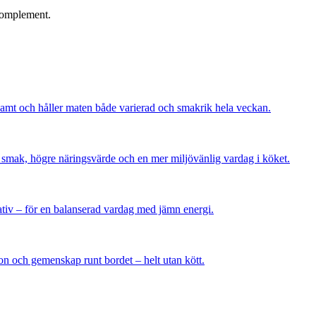
 komplement.
osamt och håller maten både varierad och smakrik hela veckan.
re smak, högre näringsvärde och en mer miljövänlig vardag i köket.
rnativ – för en balanserad vardag med jämn energi.
ion och gemenskap runt bordet – helt utan kött.