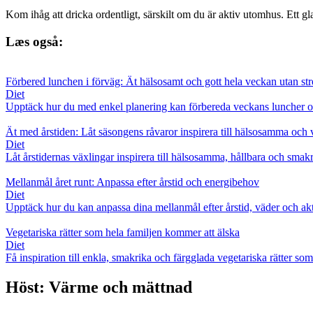
Kom ihåg att dricka ordentligt, särskilt om du är aktiv utomhus. Ett g
Læs også:
Förbered lunchen i förväg: Ät hälsosamt och gott hela veckan utan str
Diet
Upptäck hur du med enkel planering kan förbereda veckans luncher och 
Ät med årstiden: Låt säsongens råvaror inspirera till hälsosamma och 
Diet
Låt årstidernas växlingar inspirera till hälsosamma, hållbara och smak
Mellanmål året runt: Anpassa efter årstid och energibehov
Diet
Upptäck hur du kan anpassa dina mellanmål efter årstid, väder och aktiv
Vegetariska rätter som hela familjen kommer att älska
Diet
Få inspiration till enkla, smakrika och färgglada vegetariska rätter s
Höst: Värme och mättnad