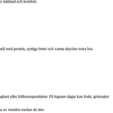
åde mättnad och komfort.
ål med protein, nyttiga fetter och varma drycker extra bra.
oghurt eller fullkornsprodukter. På lugnare dagar kan frukt, grönsaker
uta av stunden medan du äter.