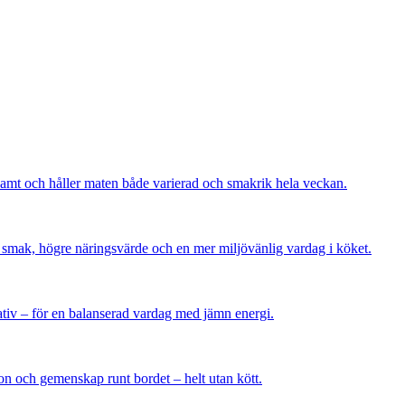
osamt och håller maten både varierad och smakrik hela veckan.
re smak, högre näringsvärde och en mer miljövänlig vardag i köket.
rnativ – för en balanserad vardag med jämn energi.
ion och gemenskap runt bordet – helt utan kött.