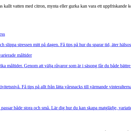
las kallt vatten med citron, mynta eller gurka kan vara ett uppfriskande
ess
slippa stressen mitt på dagen. Få tips på hur du sparar tid, äter häls
varierade måltider
rika måltider. Genom att välja råvaror som är i säsong får du både bätt
itetsnivå. Få tips på allt från lätta vårsnacks till värmande vinteralte
om passar både stora och små. Lär dig hur du kan skapa matglädje, variat