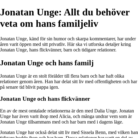
Jonatan Unge: Allt du behöver
veta om hans familjeliv
Jonatan Unge, känd för sin humor och skarpa kommentarer, har under
åren varit öppen med sitt privatliv. Här ska vi utforska detaljer kring
Jonatan Unge, hans flickvänner, barn och tidigare relationer.
Jonatan Unge och hans familj
Jonatan Unge är en stolt förälder till flera barn och har haft olika
relationer genom åren. Han har delat sitt liv med offentligheten och har
på senare tid blivit pappa igen.
Jonatan Unge och hans flickvänner
En av de mest omtalade relationerna är den med Dalia Unge. Jonatan
Unge har även varit ihop med Alicia, och många undrar vem som är
Jonatan Unge tillsammans med och har barn med i dagens läge.
Jonatan Unge har också delat sitt liv med Sissela Benn, med vilken han
tidigare bodde ihop och har barn. Dessa relationer har varit en del av